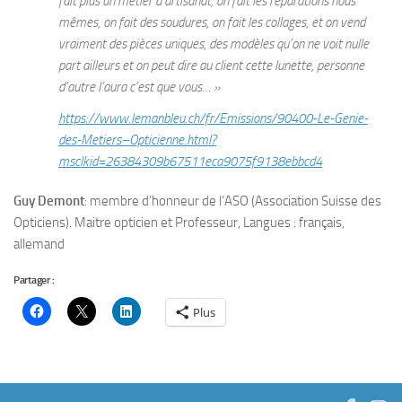
fait plus un métier d’artisanat, on fait les réparations nous
mêmes, on fait des soudures, on fait les collages, et on vend
vraiment des pièces uniques, des modèles qu’on ne voit nulle
part ailleurs et on peut dire au client cette lunette, personne
d’autre l’aura c’est que vous… »
https://www.lemanbleu.ch/fr/Emissions/90400-Le-Genie-
des-Metiers–Opticienne.html?
msclkid=26384309b67511eca9075f9138ebbcd4
Guy Demont
: membre d’honneur de l’ASO (Association Suisse des
Opticiens). Maitre opticien et Professeur, Langues : français,
allemand
Partager :
Plus