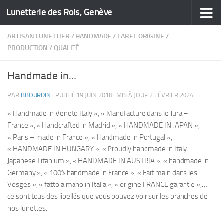
Lunetterie des Rois, Genève
Skip to content
ARTISAN LUNETTIER
/
HANDMADE
/
LABEL ORIGINE
/
PRODUCTION
/
QUALITÉ
Handmade in…
PAR
BBOURDIN
· PUBLIÉ
19 JUIN 2018
· MIS À JOUR
2 FÉVRIER 2024
« Handmade in Veneto Italy », « Manufacturé dans le Jura –
France », « Handcrafted in Madrid », « HANDMADE IN JAPAN »,
« Paris – made in France », « Handmade in Portugal »,
« HANDMADE IN HUNGARY », « Proudly handmade in Italy
Japanese Titanium », « HANDMADE IN AUSTRIA », « handmade in
Germany », « 100% handmade in France », « Fait main dans les
Vosges », « fatto a mano in Italia », « origine FRANCE garantie »,…
ce sont tous des libellés que vous pouvez voir sur les branches de
nos lunettes.