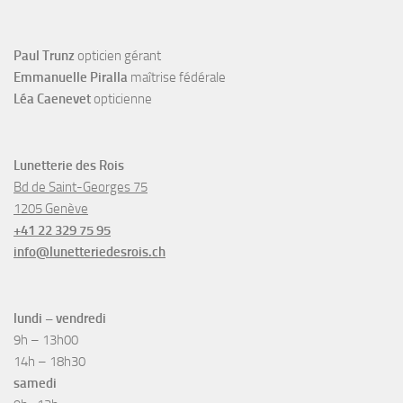
Paul Trunz
opticien gérant
Emmanuelle Piralla
maîtrise fédérale
Léa Caenevet
opticienne
Lunetterie des Rois
Bd de Saint-Georges 75
1205 Genève
+41 22 329 75 95
info@lunetteriedesrois.ch
lundi – vendredi
9h – 13h00
14h – 18h30
samedi