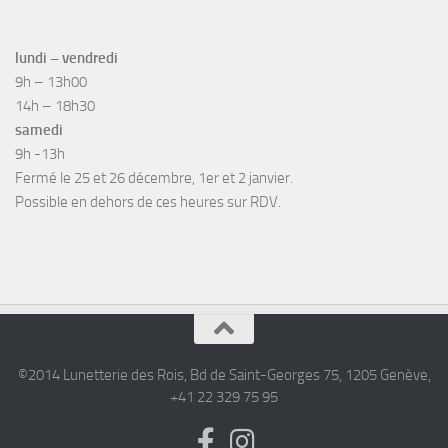
lundi – vendredi
9h – 13h00
14h – 18h30
samedi
9h -13h
Fermé le 25 et 26 décembre, 1er et 2 janvier.
Possible en dehors de ces heures sur RDV.
©2014 Lunetterie des Rois, Bd de Saint-Georges 75, 1205 Genève,
+41 22 329 75 95‎