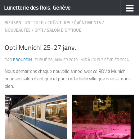
Lunetterie des Rois, Genève
Skip to content
ARTISAN LUNETTIER
/
CRÉATEURS
/
ÉVÉNEMENTS
/
NOUVEAUTÉS
/
OPTI
/
SALON D'OPTIQUE
Opti Munich! 25-27 janv.
PAR
BBOURDIN
· PUBLIÉ
28 JANVIER 2019
· MIS À JOUR
2 FÉVRIER 2024
Nous démarrons chaque nouvelle année avec ce RDV à Munich
pour son salon d’optique et pour cette belle ville que nous aimons
bien.