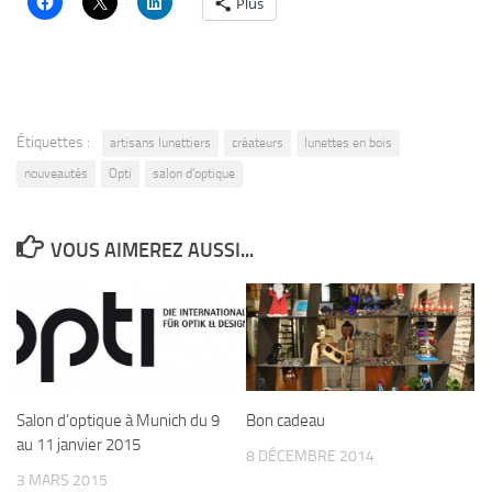
Plus
Étiquettes :
artisans lunettiers
créateurs
lunettes en bois
nouveautés
Opti
salon d'optique
VOUS AIMEREZ AUSSI...
Salon d’optique à Munich du 9
Bon cadeau
au 11 janvier 2015
8 DÉCEMBRE 2014
3 MARS 2015