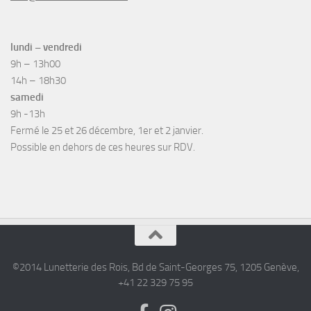
lundi – vendredi
9h – 13h00
14h – 18h30
samedi
9h -13h
Fermé le 25 et 26 décembre, 1er et 2 janvier.
Possible en dehors de ces heures sur RDV.
©2014 Lunetterie des Rois, Bd de Saint-Georges 75, 1205 Genève,
+41 22 329 75 95‎