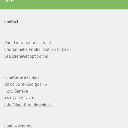
PLUS
Contact
Paul Trunz
opticien gérant
Emmanuelle Piralla
maîtrise fédérale
Léa Caenevet
opticienne
Lunetterie des Rois
Bd de Saint-Georges 75
1205 Genève
+41 22 329 75 95
info@lunetteriedesrois.ch
lundi – vendredi