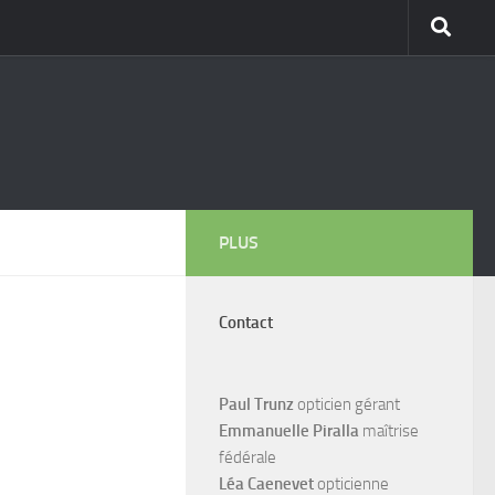
PLUS
Contact
Paul Trunz
opticien gérant
Emmanuelle Piralla
maîtrise
fédérale
Léa Caenevet
opticienne