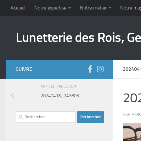
Accueil
Notre expertise
Notre métier
Notre ma
Skip to content
Lunetterie des Rois, G
SUIVRE :
202404
ARTICLE PRÉCÉDENT
20
20240418_143803
Rechercher :
PAR
PTR