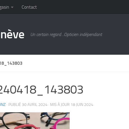
gasin
Contact
enève
Un certain regard…Opticien indépendant
18_143803
240418_143803
UNZ
· PUBLIÉ
30 AVRIL 2024
· MIS À JOUR
18 JUIN 2024