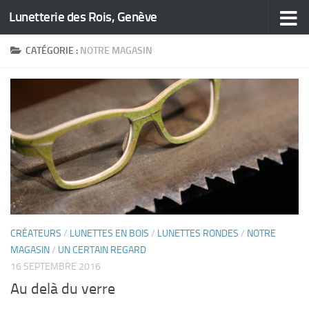
Lunetterie des Rois, Genève
Skip to content
CATÉGORIE :
NOTRE MAGASIN
CRÉATEURS
/
LUNETTES EN BOIS
/
LUNETTES RONDES
/
NOTRE
MAGASIN
/
UN CERTAIN REGARD
16 SEPTEMBRE 2016
Au delà du verre