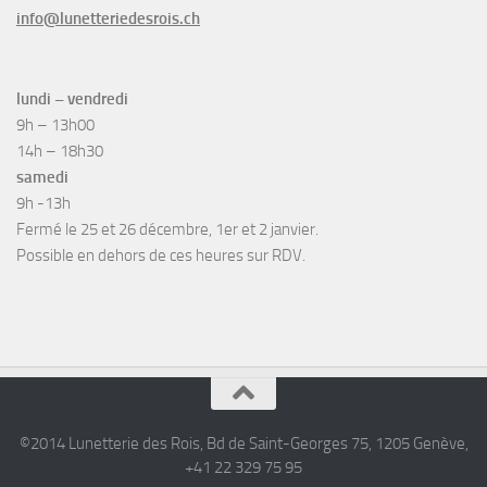
info@lunetteriedesrois.ch
lundi – vendredi
9h – 13h00
14h – 18h30
samedi
9h -13h
Fermé le 25 et 26 décembre, 1er et 2 janvier.
Possible en dehors de ces heures sur RDV.
©2014 Lunetterie des Rois, Bd de Saint-Georges 75, 1205 Genève,
+41 22 329 75 95‎