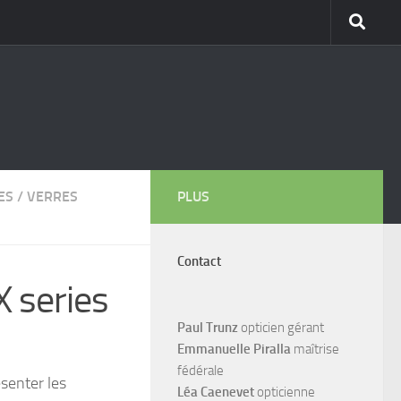
ES
/
VERRES
PLUS
Contact
X series
Paul Trunz
opticien gérant
Emmanuelle Piralla
maîtrise
fédérale
senter les
Léa Caenevet
opticienne