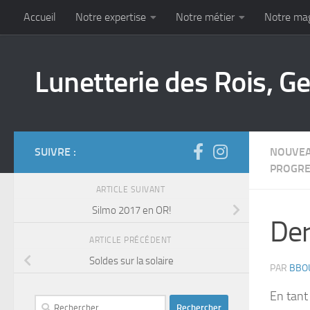
Accueil
Notre expertise
Notre métier
Notre ma
Skip to content
Lunetterie des Rois, G
SUIVRE :
NOUVE
PROGRE
ARTICLE SUIVANT
Silmo 2017 en OR!
Der
ARTICLE PRÉCÉDENT
Soldes sur la solaire
PAR
BBO
En tant
Rechercher :