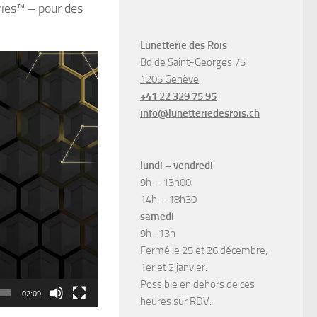
ies™ – pour des
Lunetterie des Rois
Bd de Saint-Georges 75
1205 Genève
+41 22 329 75 95
info@lunetteriedesrois.ch
lundi – vendredi
9h – 13h00
14h – 18h30
samedi
9h -13h
Fermé le 25 et 26 décembre,
1er et 2 janvier.
Possible en dehors de ces
02:09
heures sur RDV.