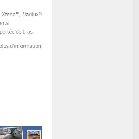
ie Xtend™, Varilux®
ents
 portée de bras.
plus d’information,