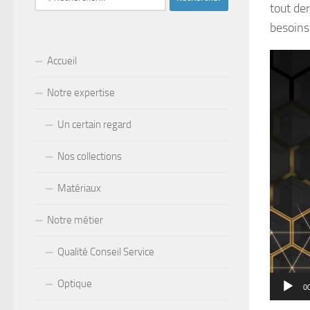
tout de
besoins
Lecteur
Accueil
vidéo
Notre expertise
Un certain regard
Nos collections
Matériaux
Notre métier
Qualité Conseil Service
Optique
0