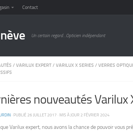
gasin
Contact
enève
Un certain regard…Opticien indépendant
AUTÉS
/
VARILUX EXPERT
/
VARILUX X SERIES
/
VERRES OPTIQU
SSIFS
nières nouveautés Varilux 
URDIN
· PUBLIÉ
26 JUILLET 2017
· MIS À JOUR
2 FÉVRIER 2024
 que Varilux expert, nous avons la chance de pouvoir vous pré