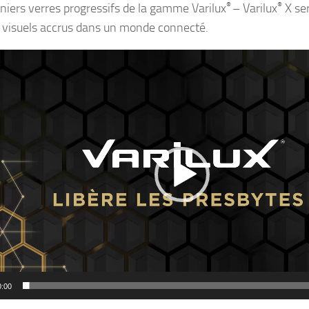
rniers verres progressifs de la gamme Varilux
®
– Varilux
®
X ser
 visuels accrus dans un monde connecté.
0:00