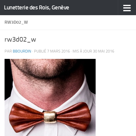
Lunetterie des Rois, Genève
Skip to content
RW3D02_W
rw3d02_w
PAR
BBOURDIN
· PUBLIÉ
7 MARS 2016
· MIS À JOUR
30 MAI 2016