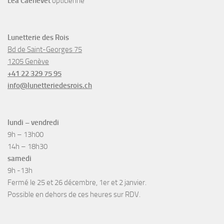
Léa Caenevet
opticienne
Lunetterie des Rois
Bd de Saint-Georges 75
1205 Genève
+41 22 329 75 95
info@lunetteriedesrois.ch
lundi – vendredi
9h – 13h00
14h – 18h30
samedi
9h -13h
Fermé le 25 et 26 décembre, 1er et 2 janvier.
Possible en dehors de ces heures sur RDV.