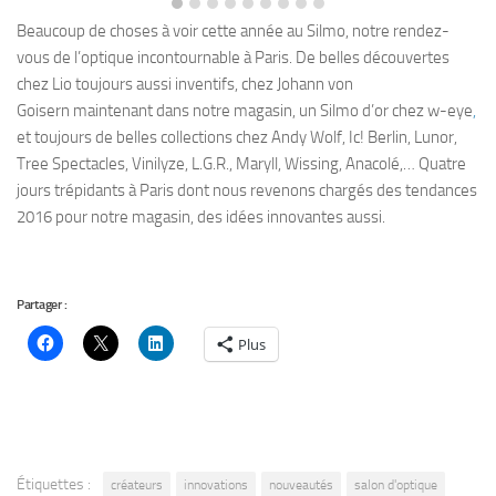
Beaucoup de choses à voir cette année au Silmo, notre rendez-
vous de l’optique incontournable à Paris. De belles découvertes
chez Lio toujours aussi inventifs, chez Johann von
Goisern maintenant dans notre magasin, un Silmo d’or chez w-eye
,
et toujours de belles collections chez Andy Wolf, Ic! Berlin, Lunor,
Tree Spectacles, Vinilyze, L.G.R., Maryll, Wissing, Anacolé,… Quatre
jours trépidants à Paris dont nous revenons chargés des tendances
2016 pour notre magasin, des idées innovantes aussi.
Partager :
Plus
Étiquettes :
créateurs
innovations
nouveautés
salon d'optique